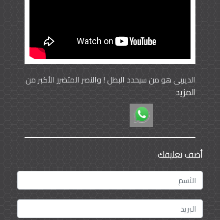
الديربي هو من سيحدد البطل ! والنصر المتضرر الأكبر من
المزيد
الخسارة
أضف تعليقك