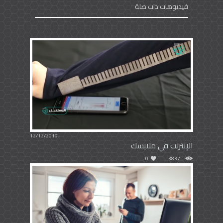
فيديوهات ذات صلة
12/12/2019
الإنترنت في ملابسك
0
3837