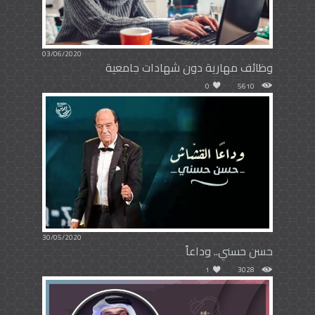
03/06/2020
وظائف مهارية دون شهادات جامعية
0
5610
30/05/2020
حسن حسني.. وداعاً
1
3028