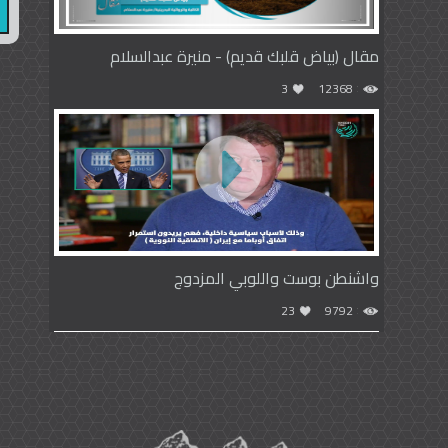
مقال (بياض قلبك قديم) - منيرة عبدالسلام
3
12368
واشنطن بوست واللوبي المزدوج
23
9792