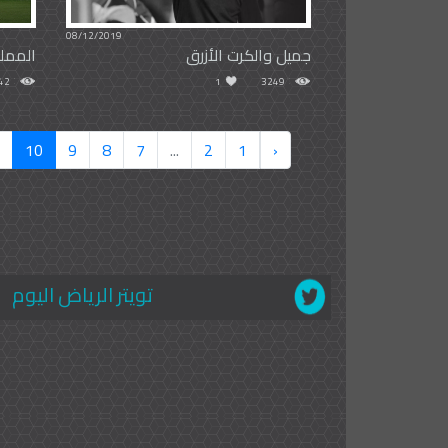
08/12/2019
جميل والكرت الأزرق
الممل
42
1
3249
10
9
8
7
...
2
1
‹
تويتر الرياض اليوم