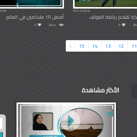
2019
03/12/2019
كة تقتحم رياضة الغولف
أفضل 10 ملاكمين في العالم
0
3544
0
26
›
15
14
13
12
11
الأكثر مشاهدة