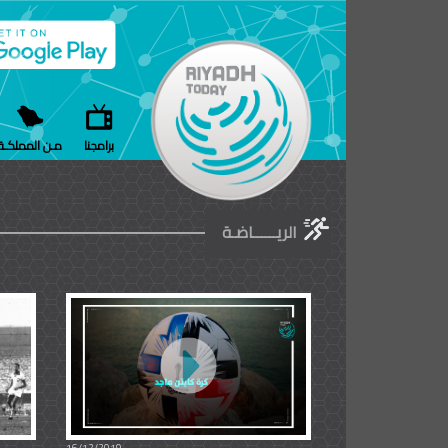
برامجنا
مـن المملكـة
الريــــــاضـة
16/12/2019