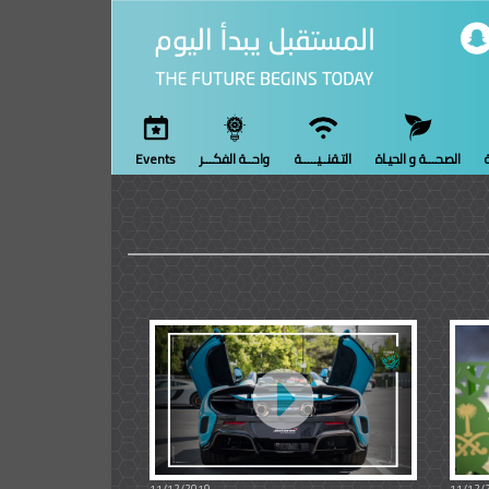
ة
الصحـــة و الحيـاة
التـقنــيـــــة
واحــة الفكـــر
Events
11/12/2019
11/12/