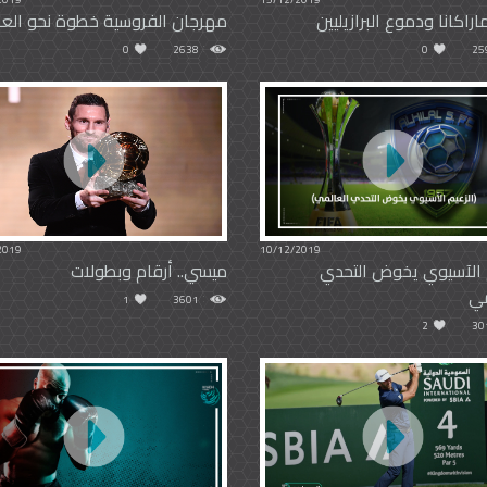
ماراكانا ودموع البرازيليين
مهرجان الفروسية خطوة نحو العا
0
2638
0
25
2019
10/12/2019
م الآسيوي يخوض التحدي
ميسي.. أرقام وبطولات
مي
1
3601
2
30