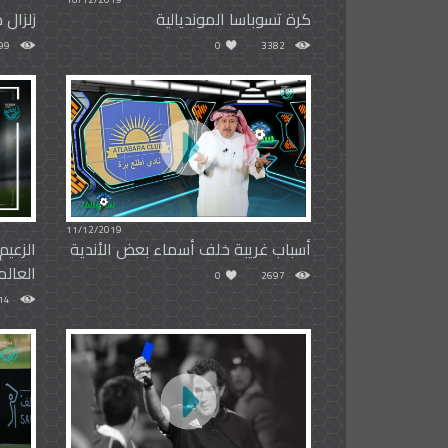
كرة تسوباسا المونديالية
زلزال 
99
0
3382
11/12/2019
أسباب غريبة خلف أسماء بعض الأندية
الزعي
العال
0
2697
14