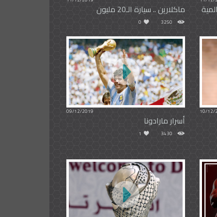
لمية
ماكلارين .. سيارة الـ20 مليون
0
3250
09/12/2019
10/12/
أسرار مارادونا
1
3430