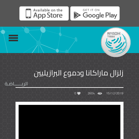
زلزال ماراكانا ودموع البرازيليين
الريــــــاضـة
0
2604
15/12/2019