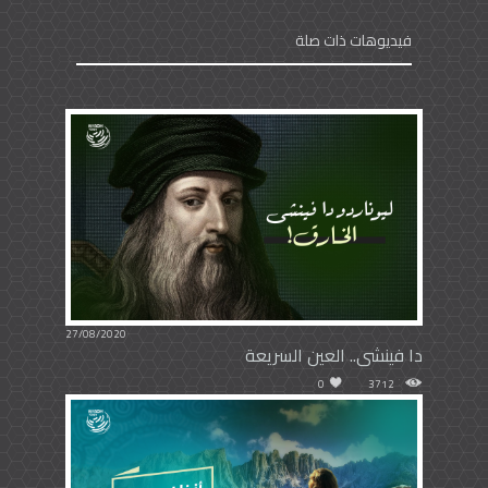
فيديوهات ذات صلة
27/08/2020
دا فينشى.. العين السريعة
0
3712