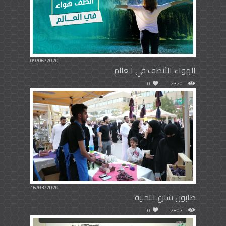
09/06/2020
الهواء الأنظف في العالم
0
2320
16/03/2020
صابون شارع التحلية
0
2807