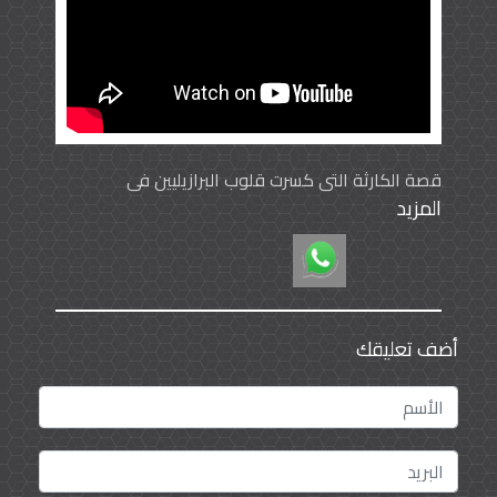
قصة الكارثة التي كسرت قلوب البرازيليين في
المزيد
"الماراكانا" عام 1950م
أضف تعليقك