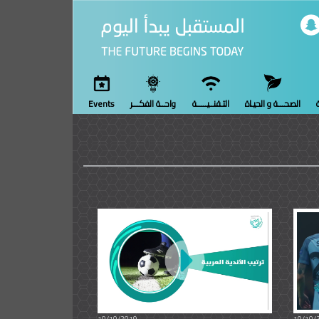
ة
الصحـــة و الحيـاة
التـقنــيـــــة
واحــة الفكـــر
Events
10/10/2019
10/10/