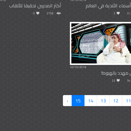
سماء الأندية في العالم
أكثر المدربين تحقيقا للألقاب
0
2758
3
31
10/10/2019
 مهدد بالهبوط!
22
34
›
15
14
13
12
11