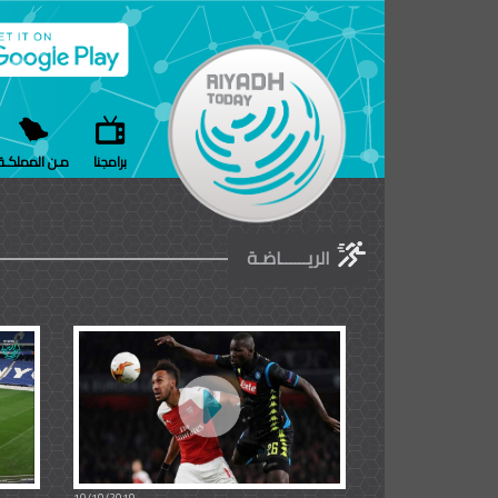
برامجنا
مـن المملكـة
الريــــــاضـة
10/10/2019