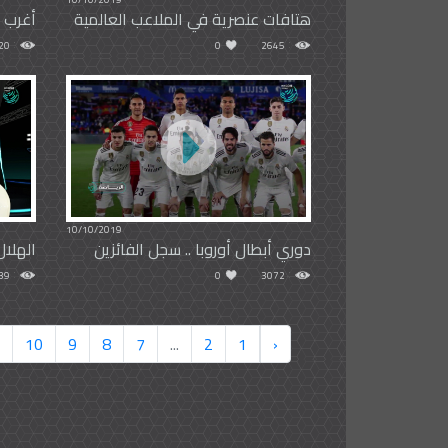
هتافات عنصرية في الملاعب العالمية
أغرب أ
20
0
2645
10/10/2019
دوري أبطال أوروبا .. سجل الفائزين
الهلال
39
0
3072
10
9
8
7
...
2
1
‹