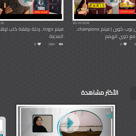
020
26/10/2020
دقيقتين بوب كورن | فيلم champions..
فيلم togo.. رحلة برفقة كلب لإنق
ع ذوي الهمم
المدينة
0
2991
0
3
الأكثر مشاهدة