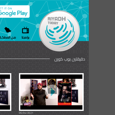
برامجنا
مـن المملكـة
دقيقتين بوب كورن
06/04/2021