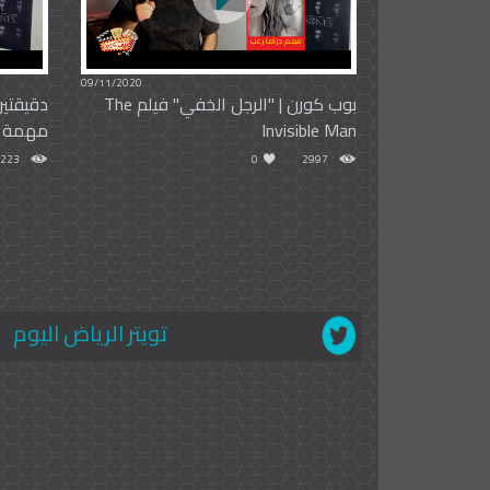
09/11/2020
بوب كورن | "الرجل الخفي" فيلم The
Invisible Man
مهمة م
223
0
2997
تويتر الرياض اليوم