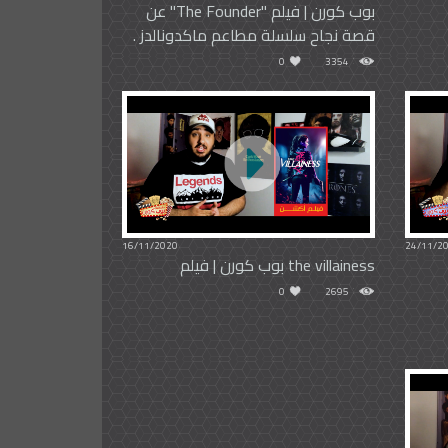
بوب كورن | فيلم "The Founder" عن
قصة نجاح سلسلة مطاعم ماكدونالدز .
0
3354
16/11/2020
24/11/2
the villainess بوب كورن | فيلم
0
2695