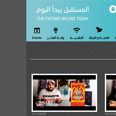
ة
الصحـــة و الحيـاة
التـقنــيـــــة
واحــة الفكـــر
Events
21/12/2020
30/12/2