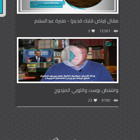
مقال (بياض قلبك قديم) - منيرة عبدالسلام
3
12361
واشنطن بوست واللوبي المزدوج
23
9790