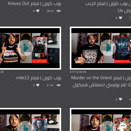
 بوب كورن | فيلم الرعب
بوب كورن | فيلم Knives Out
 Us
0
2815
0
2
020
07/12/2020
بوب كورن | فيلم Murder on the Orient
بوب كورن | فيلم mile22
Express: لغز بوليسي للمفتش هيركول
0
3116
0
3