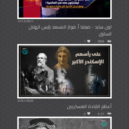
12/12/2021
اون سايد - ضيفنا أ. فواز المسعد رئيس الهلال
السابق
1
2900
22/01/2020
أعظم القادة العسكريين
0
3127