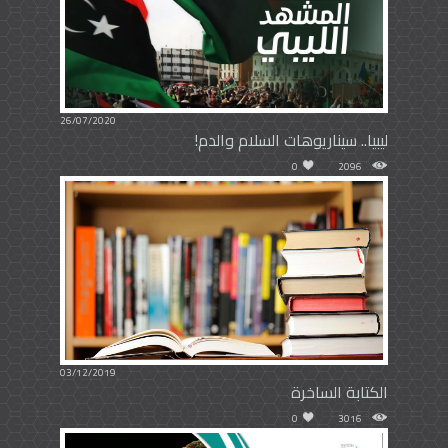
26/07/2020
ليبيا.. سيناريوهات السلام والدم!
0
2096
03/12/2019
الكتابة الساخرة
0
3016