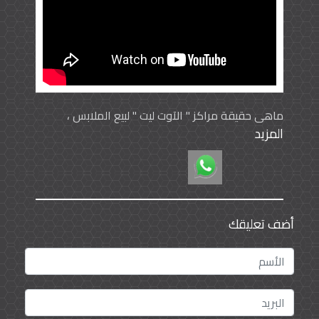
ماهي حقيقة مراكز " الآوت ليت " لبيع الملابس ،
المزيد
وكذلك تعرف على أشهرها عالميا
أضف تعليقك