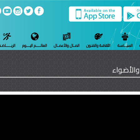
السيـــاسـة
الثقافـة والفنـون
المــال والأعمــال
العالـــــم اليــــوم
الريــــــاضـ
والأضواء