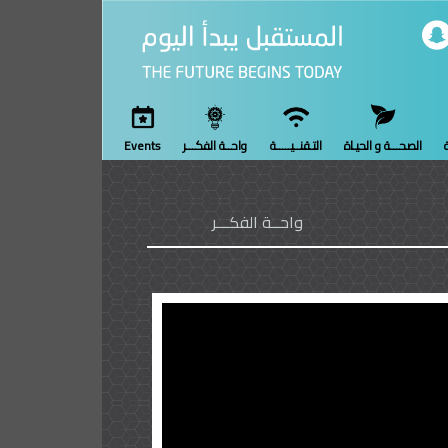
ة
الصحـــة و الحيـاة
التـقنــيـــــة
واحــة الفكـــر
Events
واحــة الفكـــر