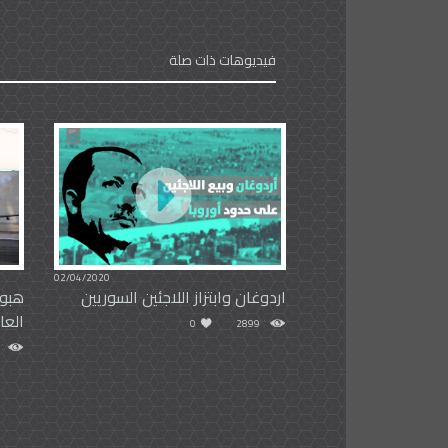
فيديوهات ذات صلة
02/04/2020
اردوغان وابتزاز اللاجئين السوريين
هبوط
العا
0
2899