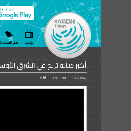
برامجنا
مـن المملكـة
أكبر صالة تزلج في الشرق الأوس
0
3751
17/01/2020