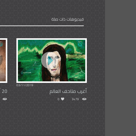
فيديوهات ذات صلة
03/11/2019
أغرب متاحف العالم
20 ألف انتهاك بحق المرأة اليمنية
0
3479