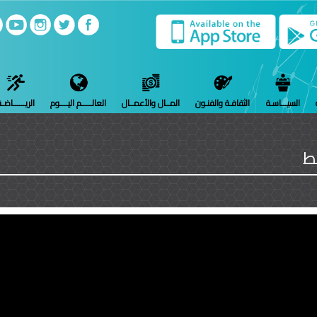
السيـــاسـة
الثقافـة والفنـون
المــال والأعمــال
العالـــــم اليــــوم
الريــــــاضـ
ط