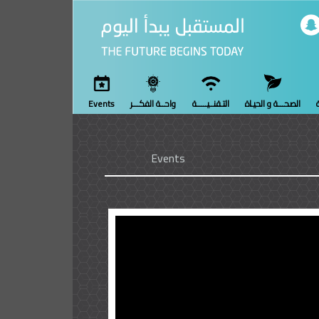
ة
الصحـــة و الحيـاة
التـقنــيـــــة
واحــة الفكـــر
Events
Events