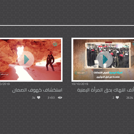
0/2019
19/10/2019
استكشاف كهوف الصمان
34
3193
2
2634