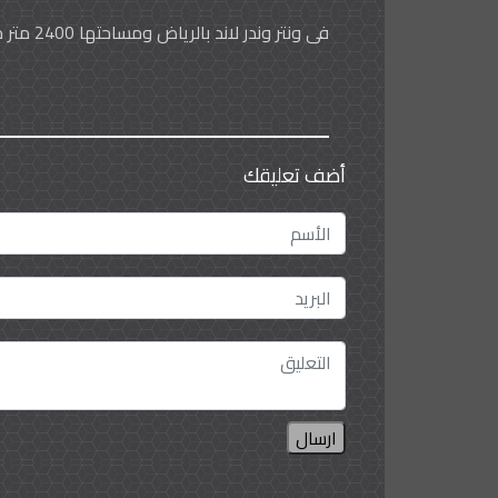
في ونتر وندر لاند بالرياض ومساحتها 2400 متر مربع وتتسع لـ 1000 شخص
أضف تعليقك
ارسال