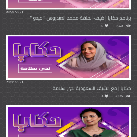
08/04/2021
برنامج حكايا | ضيف الحلقة محمد العيدروس " عيدو "
0
3540
20/01/2021
حكايا | مع الشيف السعودية ندى سلامة
1
4326