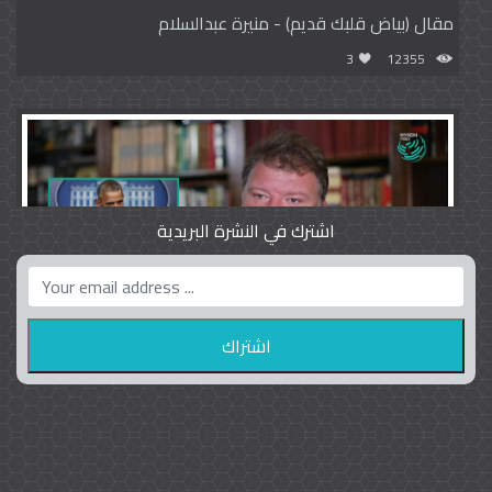
مقال (بياض قلبك قديم) - منيرة عبدالسلام
3
12355
اشترك في النشرة البريدية
واشنطن بوست واللوبي المزدوج
23
9787