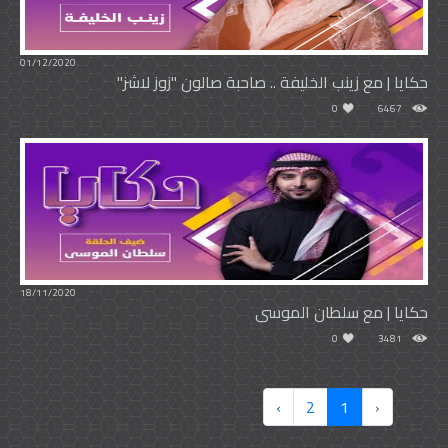
01/12/2020
حكايا | مع زينب الخليفة .. صاحبة صالون "زوز لاشز"
0
6467
18/11/2020
حكايا | مع سلطان الموسى
0
3481
›
2
1
‹