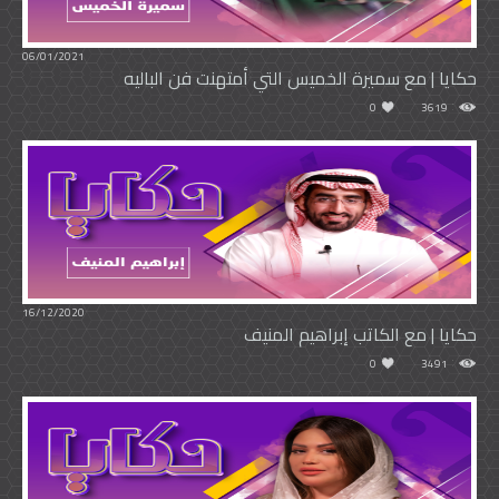
06/01/2021
حكايا | مع سميرة الخميس التي أمتهنت فن الباليه
0
3619
16/12/2020
حكايا | مع الكاتب إبراهيم المنيف
0
3491