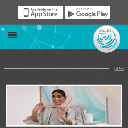
حكايا