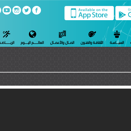
السيـــاسـة
الثقافـة والفنـون
المــال والأعمــال
العالـــــم اليــــوم
الريــــــاضـ