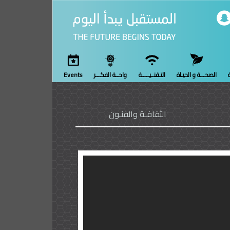
ة
الصحـــة و الحيـاة
التـقنــيـــــة
واحــة الفكـــر
Events
الثقافـة والفنـون