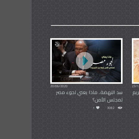
20/06/2020
23/1
ريم
سد النهضة.. ماذا يعني لجوء مصر
لمجلس الأمن؟
1
3082