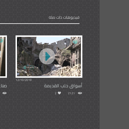
فيديوهات ذات صلة
12/10/2019
أسواق حلب القديمة
صناع
2
2121