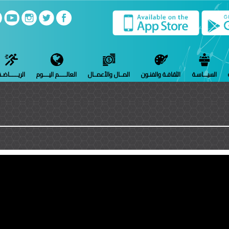
السيـــاسـة
الثقافـة والفنـون
المــال والأعمــال
العالـــــم اليــــوم
الريــــــاضـ