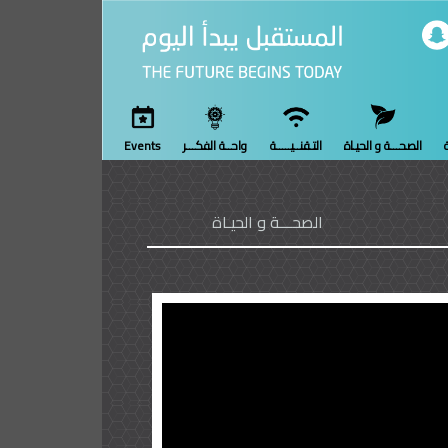
ة
الصحـــة و الحيـاة
التـقنــيـــــة
واحــة الفكـــر
Events
الصحـــة و الحيـاة