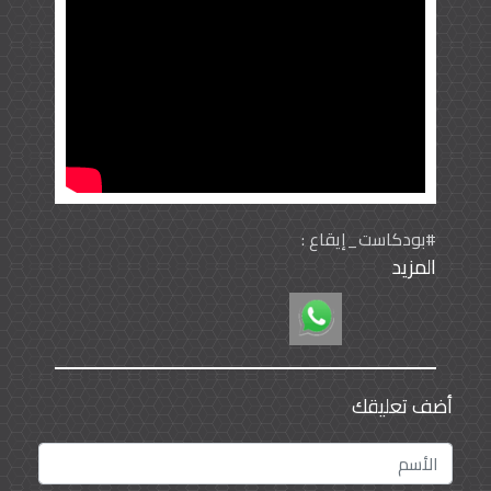
#بودكاست_إيقاع‬⁩ :
المزيد
برنامج بودكاست يحاور شخصيات متعددة ومن جميع
المجالات تحت شعار إيقاع غير مستقر..
أضف تعليقك