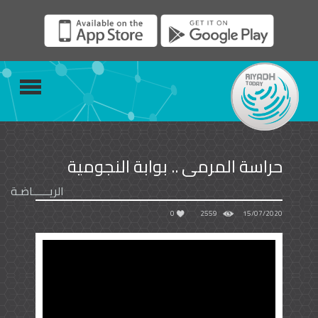
حراسة المرمى .. بوابة النجومية
الريــــــاضـة
0
2559
15/07/2020