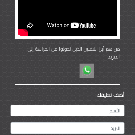
من هم أبرز اللاعبين الذين تحولوا من الحراسة إلى
المزيد
الهجوم ؟
كانت بدايات عدد من اللاعبين المميزين المحليين
والعالميين من خلال حراسة المرمى ثم تحولوا الى
مهاجمين بارعين حفروا أسمائهم في التاريخ بحروف من
ذهب أبرزهم اللاعب العالمي البرازيلي الشهير بيليه..
وبالنسبه على المستوى الخليجي اللاعب الكويتي فتحي
أضف تعليقك
كميل واما على المستوى المحلي فاللاعب الفذ مبارك
عبدالكريم وأخيراً النجم الكبير ماجد عبدالله كانت بدايته
حارس مرمى ثم تحول إلى مهاجم أسطورة