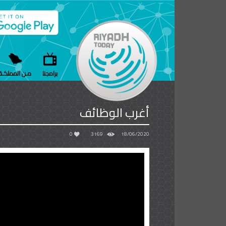
برامجنا
مـن المملكـة
أغرب الوظائف
0
3169
18/06/2020