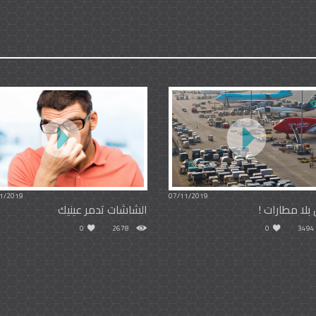
1/2019
07/11/2019
بلا مطارات !
الشاشات تدمر عينيك
0
2678
0
3494