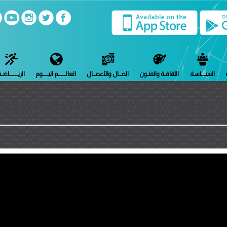
السيـــاسـة
الثقافـة والفنـون
المــال والأعمــال
العالـــــم اليــــوم
الريــــــاضـ