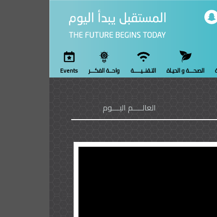
ة
الصحـــة و الحيـاة
التـقنــيـــــة
واحــة الفكـــر
Events
العالـــــم اليــــوم