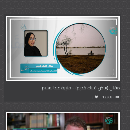
مقال (بياض قلبك قديم) - منيرة عبدالسلام
3
12368