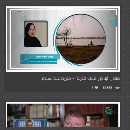
مقال (بياض قلبك قديم) - منيرة عبدالسلام
3
12368