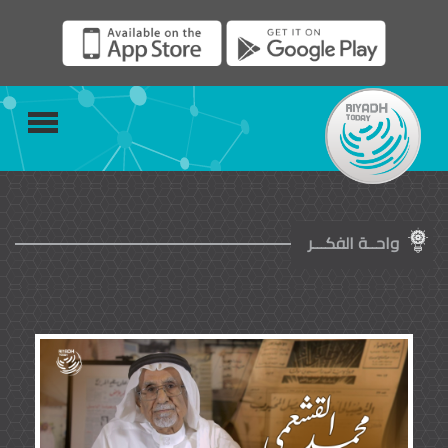
واحــة الفكـــر