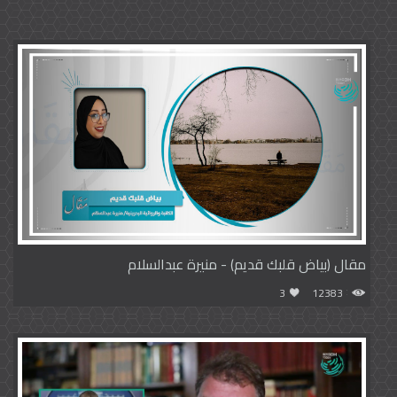
مقال (بياض قلبك قديم) - منيرة عبدالسلام
3
12383