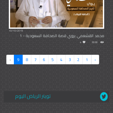
10/10/2019
محمد القشعمي يروي قصة الصحافة السعودية - 1
4
3938
›
9
8
7
6
5
4
3
2
1
‹
تويتر الرياض اليوم